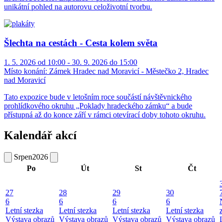
unikátní pohled na autorovu celoživotní tvorbu.
Šlechta na cestách - Cesta kolem světa
1. 5. 2026 od 10:00 - 30. 9. 2026 do 15:00
Místo konání:
Zámek Hradec nad Moravicí - Městečko 2, Hradec
nad Moravicí
Tato expozice bude v letošním roce součástí návštěvnického
prohlídkového okruhu „Poklady hradeckého zámku“ a bude
přístupná až do konce září v rámci otevírací doby tohoto okruhu.
Kalendář akcí
Srpen
2026
Po
Út
St
Čt
27
28
29
30
6
6
6
6
Letní stezka
Letní stezka
Letní stezka
Letní stezka
Výstava obrazů
Výstava obrazů
Výstava obrazů
Výstava obrazů