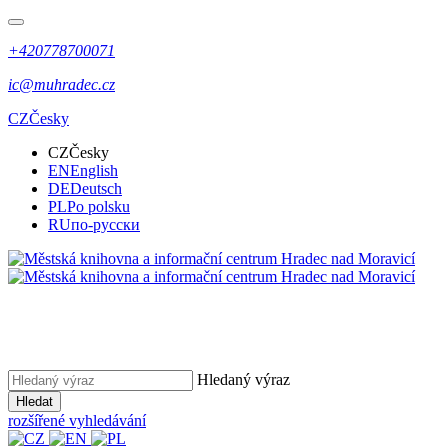
+420778700071
ic@muhradec.cz
CZ
Česky
CZ
Česky
EN
English
DE
Deutsch
PL
Po polsku
RU
по-русски
Hledaný výraz
Hledat
rozšířené vyhledávání