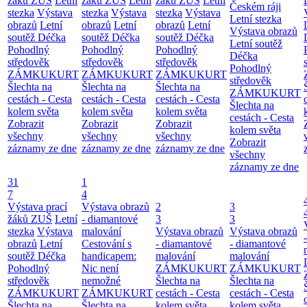
žáků ZUŠ
Letní
žáků ZUŠ
Letní
žáků ZUŠ
Letní
Českém ráji
stezka
Výstava
stezka
Výstava
stezka
Výstava
Letní stezka
obrazů
Letní
obrazů
Letní
obrazů
Letní
Výstava obrazů
soutěž Déčka
soutěž Déčka
soutěž Déčka
Letní soutěž
Pohodlný
Pohodlný
Pohodlný
Déčka
středověk
středověk
středověk
Pohodlný
ZÁMKUKURT
ZÁMKUKURT
ZÁMKUKURT
středověk
Šlechta na
Šlechta na
Šlechta na
ZÁMKUKURT
cestách - Cesta
cestách - Cesta
cestách - Cesta
Šlechta na
kolem světa
kolem světa
kolem světa
cestách - Cesta
Zobrazit
Zobrazit
Zobrazit
kolem světa
všechny
všechny
všechny
Zobrazit
záznamy ze dne
záznamy ze dne
záznamy ze dne
všechny
záznamy ze dne
31
1
7
4
Výstava prací
Výstava obrazů
2
3
žáků ZUŠ
Letní
- diamantové
3
3
stezka
Výstava
malování
Výstava obrazů
Výstava obrazů
obrazů
Letní
Cestování s
- diamantové
- diamantové
soutěž Déčka
handicapem:
malování
malování
Pohodlný
Nic není
ZÁMKUKURT
ZÁMKUKURT
středověk
nemožné
Šlechta na
Šlechta na
ZÁMKUKURT
ZÁMKUKURT
cestách - Cesta
cestách - Cesta
Šlechta na
Šlechta na
kolem světa
kolem světa