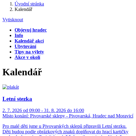
Úvodní stránka
Kalendář
Vytisknout
Objevuj hradec
Info
Kalendář akcí
Ubytování
Tipy na výlety
Akce v okolí
Kalendář
Letní stezka
2. 7. 2026 od 09:00 - 31. 8. 2026 do 16:00
Místo konání:
Pivovarské sklepy - Pivovarská, Hradec nad Moravicí
Pro malé děti jsme u Pivovarských sklepů připravili Letní stezku.
Děti budou podle obrázkových znaků doplňovat do hrací kartičky