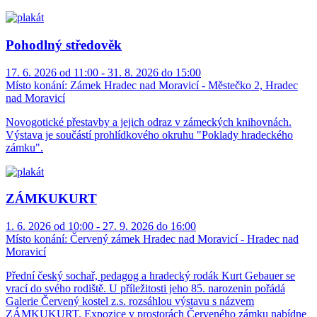
Pohodlný středověk
17. 6. 2026 od 11:00 - 31. 8. 2026 do 15:00
Místo konání:
Zámek Hradec nad Moravicí - Městečko 2, Hradec
nad Moravicí
Novogotické přestavby a jejich odraz v zámeckých knihovnách.
Výstava je součástí prohlídkového okruhu "Poklady hradeckého
zámku".
ZÁMKUKURT
1. 6. 2026 od 10:00 - 27. 9. 2026 do 16:00
Místo konání:
Červený zámek Hradec nad Moravicí - Hradec nad
Moravicí
Přední český sochař, pedagog a hradecký rodák Kurt Gebauer se
vrací do svého rodiště. U příležitosti jeho 85. narozenin pořádá
Galerie Červený kostel z.s. rozsáhlou výstavu s názvem
ZÁMKUKURT. Expozice v prostorách Červeného zámku nabídne