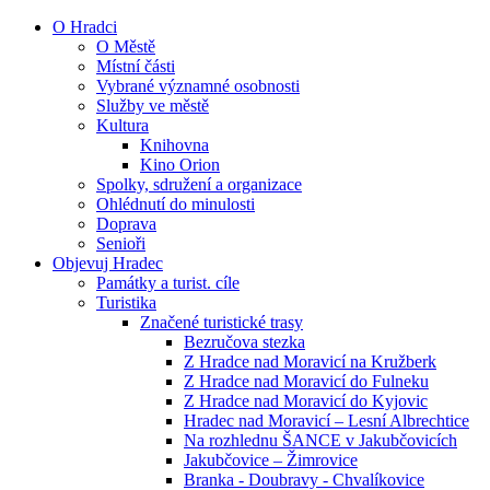
O Hradci
O Městě
Místní části
Vybrané významné osobnosti
Služby ve městě
Kultura
Knihovna
Kino Orion
Spolky, sdružení a organizace
Ohlédnutí do minulosti
Doprava
Senioři
Objevuj Hradec
Památky a turist. cíle
Turistika
Značené turistické trasy
Bezručova stezka
Z Hradce nad Moravicí na Kružberk
Z Hradce nad Moravicí do Fulneku
Z Hradce nad Moravicí do Kyjovic
Hradec nad Moravicí – Lesní Albrechtice
Na rozhlednu ŠANCE v Jakubčovicích
Jakubčovice – Žimrovice
Branka - Doubravy - Chvalíkovice