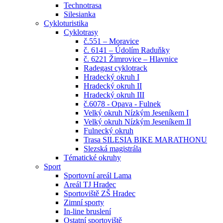
Technotrasa
Silesianka
Cykloturistika
Cyklotrasy
č.551 – Moravice
č. 6141 – Údolím Raduňky
č. 6221 Žimrovice – Hlavnice
Radegast cyklotrack
Hradecký okruh I
Hradecký okruh II
Hradecký okruh III
č.6078 - Opava - Fulnek
Velký okruh Nízkým Jeseníkem I
Velký okruh Nízkým Jeseníkem II
Fulnecký okruh
Trasa SILESIA BIKE MARATHONU
Slezská magistrála
Tématické okruhy
Sport
Sportovní areál Lama
Areál TJ Hradec
Sportoviště ZŠ Hradec
Zimní sporty
In-line bruslení
Ostatní sportoviště