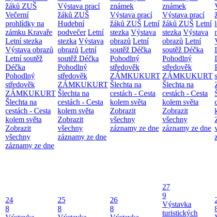
žáků ZUŠ
Výstava prací
známek
známek
Večerní
žáků ZUŠ
Výstava prací
Výstava prací
prohlídky na
Hudební
žáků ZUŠ
Letní
žáků ZUŠ
Letní
zámku Kravaře
podvečer
Letní
stezka
Výstava
stezka
Výstava
Letní stezka
stezka
Výstava
obrazů
Letní
obrazů
Letní
Výstava obrazů
obrazů
Letní
soutěž Déčka
soutěž Déčka
Letní soutěž
soutěž Déčka
Pohodlný
Pohodlný
Déčka
Pohodlný
středověk
středověk
Pohodlný
středověk
ZÁMKUKURT
ZÁMKUKURT
středověk
ZÁMKUKURT
Šlechta na
Šlechta na
ZÁMKUKURT
Šlechta na
cestách - Cesta
cestách - Cesta
Šlechta na
cestách - Cesta
kolem světa
kolem světa
cestách - Cesta
kolem světa
Zobrazit
Zobrazit
kolem světa
Zobrazit
všechny
všechny
Zobrazit
všechny
záznamy ze dne
záznamy ze dne
všechny
záznamy ze dne
záznamy ze dne
27
9
24
25
26
Výstavka
8
8
8
turistických