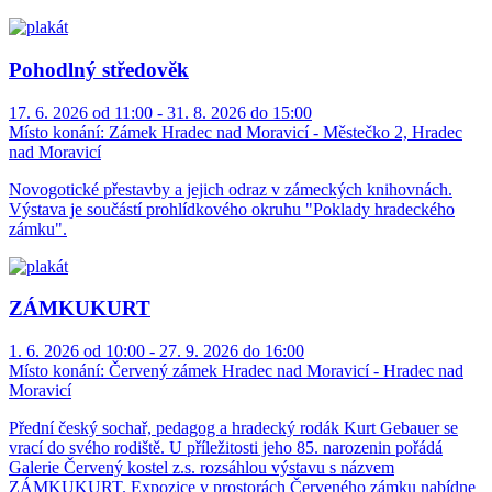
Pohodlný středověk
17. 6. 2026 od 11:00 - 31. 8. 2026 do 15:00
Místo konání:
Zámek Hradec nad Moravicí - Městečko 2, Hradec
nad Moravicí
Novogotické přestavby a jejich odraz v zámeckých knihovnách.
Výstava je součástí prohlídkového okruhu "Poklady hradeckého
zámku".
ZÁMKUKURT
1. 6. 2026 od 10:00 - 27. 9. 2026 do 16:00
Místo konání:
Červený zámek Hradec nad Moravicí - Hradec nad
Moravicí
Přední český sochař, pedagog a hradecký rodák Kurt Gebauer se
vrací do svého rodiště. U příležitosti jeho 85. narozenin pořádá
Galerie Červený kostel z.s. rozsáhlou výstavu s názvem
ZÁMKUKURT. Expozice v prostorách Červeného zámku nabídne