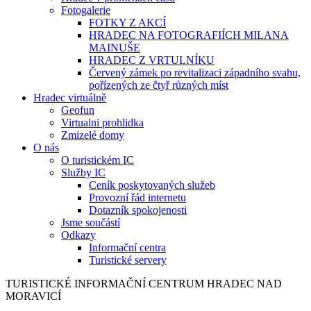
Fotogalerie
FOTKY Z AKCÍ
HRADEC NA FOTOGRAFIÍCH MILANA
MAINUŠE
HRADEC Z VRTULNÍKU
Červený zámek po revitalizaci západního svahu,
pořízených ze čtyř různých míst
Hradec virtuálně
Geofun
Virtualni prohlidka
Zmizelé domy
O nás
O turistickém IC
Služby IC
Ceník poskytovaných služeb
Provozní řád internetu
Dotazník spokojenosti
Jsme součástí
Odkazy
Informační centra
Turistické servery
TURISTICKÉ
INFORMAČNÍ
CENTRUM
HRADEC NAD
MORAVICÍ