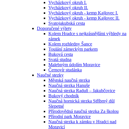
Vycházkový okruh I.
Vycházkový okruh II.
Vycházkový okruh - kemp Kajlovec I.
Vycházkový okruh - kemp Kajlovec II.
Svatojakubská cesta
Doporučené výlety
Kolem Hradce s nejkrásnějšími výhledy na
zámek
Kolem rozhledny Šance
Toulání zámeckým parkem
Buková cesta
Svatá studna
Malebným údolím Moravice
Černovír studánka
Naučné stezky
Městská naučná stezka
Naučná stezka Hanuše
Naučná stezka Raduň – Jakubčovice
Bukový chodník
Naučná hornická stezka Stříbrný důl
Slepetné
Přírodovědná naučná stezka Za školou
Přírodní park Moravice
Naučná stezka k zámku v Hradci nad
Moravicí