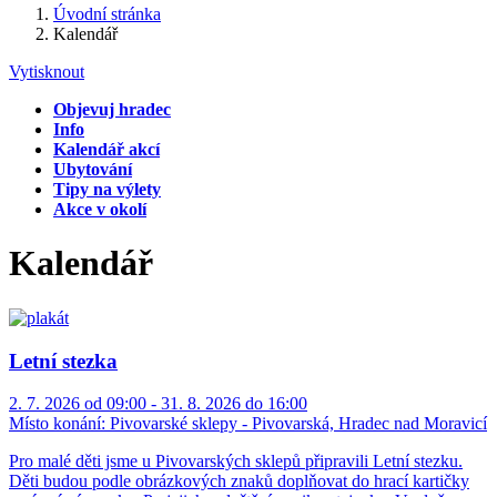
Úvodní stránka
Kalendář
Vytisknout
Objevuj hradec
Info
Kalendář akcí
Ubytování
Tipy na výlety
Akce v okolí
Kalendář
Letní stezka
2. 7. 2026 od 09:00 - 31. 8. 2026 do 16:00
Místo konání:
Pivovarské sklepy - Pivovarská, Hradec nad Moravicí
Pro malé děti jsme u Pivovarských sklepů připravili Letní stezku.
Děti budou podle obrázkových znaků doplňovat do hrací kartičky