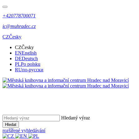
+420778700071
ic@muhradec.cz
CZ
Česky
CZ
Česky
EN
English
DE
Deutsch
PL
Po polsku
RU
по-русски
Hledaný výraz
Hledat
rozšířené vyhledávání