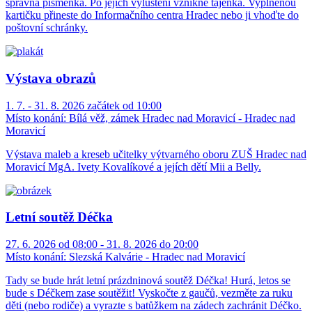
správná písmenka. Po jejich vyluštění vznikne tajenka. Vyplněnou
kartičku přineste do Informačního centra Hradec nebo ji vhoďte do
poštovní schránky.
Výstava obrazů
1. 7. - 31. 8. 2026 začátek od 10:00
Místo konání:
Bílá věž, zámek Hradec nad Moravicí - Hradec nad
Moravicí
Výstava maleb a kreseb učitelky výtvarného oboru ZUŠ Hradec nad
Moravicí MgA. Ivety Kovalíkové a jejích dětí Mii a Belly.
Letní soutěž Déčka
27. 6. 2026 od 08:00 - 31. 8. 2026 do 20:00
Místo konání:
Slezská Kalvárie - Hradec nad Moravicí
Tady se bude hrát letní prázdninová soutěž Déčka! Hurá, letos se
bude s Déčkem zase soutěžit! Vyskočte z gaučů, vezměte za ruku
děti (nebo rodiče) a vyrazte s batůžkem na zádech zachránit Déčko.