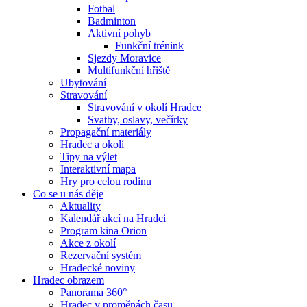
Fotbal
Badminton
Aktivní pohyb
Funkční trénink
Sjezdy Moravice
Multifunkční hřiště
Ubytování
Stravování
Stravování v okolí Hradce
Svatby, oslavy, večírky
Propagační materiály
Hradec a okolí
Tipy na výlet
Interaktivní mapa
Hry pro celou rodinu
Co se u nás děje
Aktuality
Kalendář akcí na Hradci
Program kina Orion
Akce z okolí
Rezervační systém
Hradecké noviny
Hradec obrazem
Panorama 360°
Hradec v proměnách času