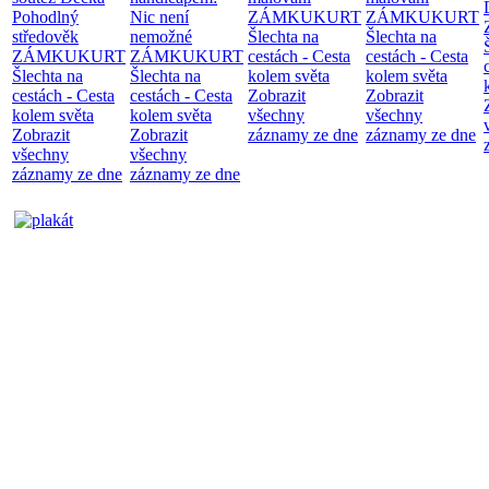
Pohodlný
Nic není
ZÁMKUKURT
ZÁMKUKURT
středověk
nemožné
Šlechta na
Šlechta na
ZÁMKUKURT
ZÁMKUKURT
cestách - Cesta
cestách - Cesta
Šlechta na
Šlechta na
kolem světa
kolem světa
cestách - Cesta
cestách - Cesta
Zobrazit
Zobrazit
kolem světa
kolem světa
všechny
všechny
Zobrazit
Zobrazit
záznamy ze dne
záznamy ze dne
všechny
všechny
záznamy ze dne
záznamy ze dne