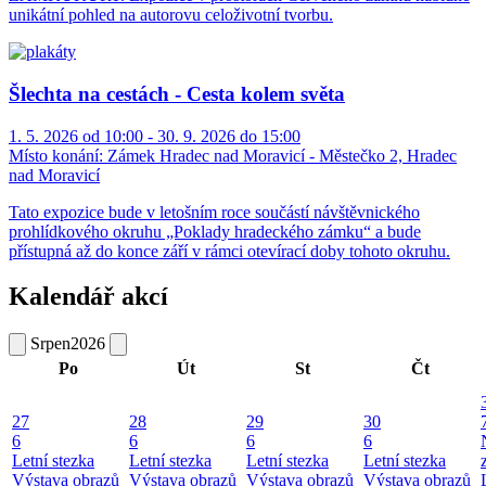
unikátní pohled na autorovu celoživotní tvorbu.
Šlechta na cestách - Cesta kolem světa
1. 5. 2026 od 10:00 - 30. 9. 2026 do 15:00
Místo konání:
Zámek Hradec nad Moravicí - Městečko 2, Hradec
nad Moravicí
Tato expozice bude v letošním roce součástí návštěvnického
prohlídkového okruhu „Poklady hradeckého zámku“ a bude
přístupná až do konce září v rámci otevírací doby tohoto okruhu.
Kalendář akcí
Srpen
2026
Po
Út
St
Čt
27
28
29
30
6
6
6
6
Letní stezka
Letní stezka
Letní stezka
Letní stezka
Výstava obrazů
Výstava obrazů
Výstava obrazů
Výstava obrazů