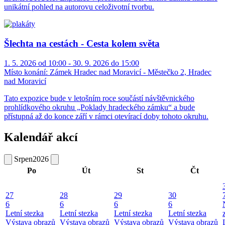
unikátní pohled na autorovu celoživotní tvorbu.
Šlechta na cestách - Cesta kolem světa
1. 5. 2026 od 10:00 - 30. 9. 2026 do 15:00
Místo konání:
Zámek Hradec nad Moravicí - Městečko 2, Hradec
nad Moravicí
Tato expozice bude v letošním roce součástí návštěvnického
prohlídkového okruhu „Poklady hradeckého zámku“ a bude
přístupná až do konce září v rámci otevírací doby tohoto okruhu.
Kalendář akcí
Srpen
2026
Po
Út
St
Čt
27
28
29
30
6
6
6
6
Letní stezka
Letní stezka
Letní stezka
Letní stezka
Výstava obrazů
Výstava obrazů
Výstava obrazů
Výstava obrazů