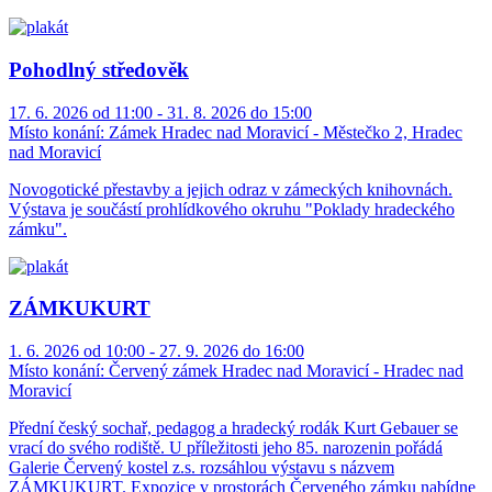
Pohodlný středověk
17. 6. 2026 od 11:00 - 31. 8. 2026 do 15:00
Místo konání:
Zámek Hradec nad Moravicí - Městečko 2, Hradec
nad Moravicí
Novogotické přestavby a jejich odraz v zámeckých knihovnách.
Výstava je součástí prohlídkového okruhu "Poklady hradeckého
zámku".
ZÁMKUKURT
1. 6. 2026 od 10:00 - 27. 9. 2026 do 16:00
Místo konání:
Červený zámek Hradec nad Moravicí - Hradec nad
Moravicí
Přední český sochař, pedagog a hradecký rodák Kurt Gebauer se
vrací do svého rodiště. U příležitosti jeho 85. narozenin pořádá
Galerie Červený kostel z.s. rozsáhlou výstavu s názvem
ZÁMKUKURT. Expozice v prostorách Červeného zámku nabídne