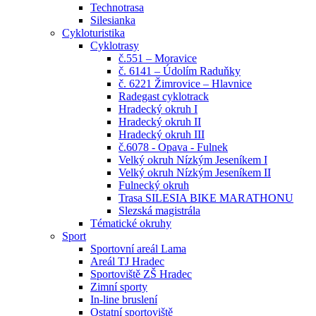
Technotrasa
Silesianka
Cykloturistika
Cyklotrasy
č.551 – Moravice
č. 6141 – Údolím Raduňky
č. 6221 Žimrovice – Hlavnice
Radegast cyklotrack
Hradecký okruh I
Hradecký okruh II
Hradecký okruh III
č.6078 - Opava - Fulnek
Velký okruh Nízkým Jeseníkem I
Velký okruh Nízkým Jeseníkem II
Fulnecký okruh
Trasa SILESIA BIKE MARATHONU
Slezská magistrála
Tématické okruhy
Sport
Sportovní areál Lama
Areál TJ Hradec
Sportoviště ZŠ Hradec
Zimní sporty
In-line bruslení
Ostatní sportoviště