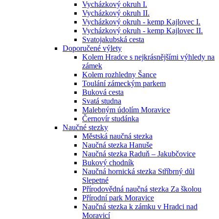
Vycházkový okruh I.
Vycházkový okruh II.
Vycházkový okruh - kemp Kajlovec I.
Vycházkový okruh - kemp Kajlovec II.
Svatojakubská cesta
Doporučené výlety
Kolem Hradce s nejkrásnějšími výhledy na
zámek
Kolem rozhledny Šance
Toulání zámeckým parkem
Buková cesta
Svatá studna
Malebným údolím Moravice
Černovír studánka
Naučné stezky
Městská naučná stezka
Naučná stezka Hanuše
Naučná stezka Raduň – Jakubčovice
Bukový chodník
Naučná hornická stezka Stříbrný důl
Slepetné
Přírodovědná naučná stezka Za školou
Přírodní park Moravice
Naučná stezka k zámku v Hradci nad
Moravicí