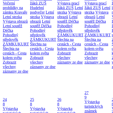
Večerní
žáků ZUŠ
Výstava prací
Výstava prací
prohlídky na
Hudební
žáků ZUŠ
Letní
žáků ZUŠ
Letní
zámku Kravaře
podvečer
Letní
stezka
Výstava
stezka
Výstava
Letní stezka
stezka
Výstava
obrazů
Letní
obrazů
Letní
Výstava obrazů
obrazů
Letní
soutěž Déčka
soutěž Déčka
Letní soutěž
soutěž Déčka
Pohodlný
Pohodlný
Déčka
Pohodlný
středověk
středověk
Pohodlný
středověk
ZÁMKUKURT
ZÁMKUKURT
středověk
ZÁMKUKURT
Šlechta na
Šlechta na
ZÁMKUKURT
Šlechta na
cestách - Cesta
cestách - Cesta
Šlechta na
cestách - Cesta
kolem světa
kolem světa
cestách - Cesta
kolem světa
Zobrazit
Zobrazit
kolem světa
Zobrazit
všechny
všechny
Zobrazit
všechny
záznamy ze dne
záznamy ze dne
všechny
záznamy ze dne
záznamy ze dne
27
9
24
25
26
Výstavka
8
8
8
turistických
Výstavka
Výstavka
Výstavka
známek