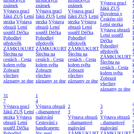
turistických
turistických
turistických
Výstava prací
známek
známek
známek
žáků ZUŠ
Výstava prací
Výstava prací
Výstava prací
Dovolená v
žáků ZUŠ
Letní
žáků ZUŠ
Letní
žáků ZUŠ
Letní
Českém ráji
stezka
Výstava
stezka
Výstava
stezka
Výstava
Letní stezka
obrazů
Letní
obrazů
Letní
obrazů
Letní
Výstava obrazů
soutěž Déčka
soutěž Déčka
soutěž Déčka
Letní soutěž
Pohodlný
Pohodlný
Pohodlný
Déčka
středověk
středověk
středověk
Pohodlný
ZÁMKUKURT
ZÁMKUKURT
ZÁMKUKURT
středověk
Šlechta na
Šlechta na
Šlechta na
ZÁMKUKURT
cestách - Cesta
cestách - Cesta
cestách - Cesta
Šlechta na
kolem světa
kolem světa
kolem světa
cestách - Cesta
Zobrazit
Zobrazit
Zobrazit
kolem světa
všechny
všechny
všechny
Zobrazit
záznamy ze dne
záznamy ze dne
záznamy ze dne
všechny
záznamy ze dne
31
1
7
4
Výstava prací
Výstava obrazů
2
3
žáků ZUŠ
Letní
- diamantové
3
3
stezka
Výstava
malování
Výstava obrazů
Výstava obrazů
obrazů
Letní
Cestování s
- diamantové
- diamantové
soutěž Déčka
handicapem:
malování
malování
Pohodlný
Nic není
ZÁMKUKURT
ZÁMKUKURT