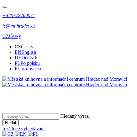
+420778700071
ic@muhradec.cz
CZ
Česky
CZ
Česky
EN
English
DE
Deutsch
PL
Po polsku
RU
по-русски
Hledaný výraz
Hledat
rozšířené vyhledávání