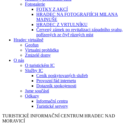
Fotogalerie
FOTKY Z AKCÍ
HRADEC NA FOTOGRAFIÍCH MILANA
MAINUŠE
HRADEC Z VRTULNÍKU
Červený zámek po revitalizaci západního svahu,
pořízených ze čtyř různých míst
Hradec virtuálně
Geofun
Virtualni prohlidka
Zmizelé domy
O nás
O turistickém IC
Služby IC
Ceník poskytovaných služeb
Provozní řád internetu
Dotazník spokojenosti
Jsme součástí
Odkazy
Informační centra
Turistické servery
TURISTICKÉ
INFORMAČNÍ
CENTRUM
HRADEC NAD
MORAVICÍ