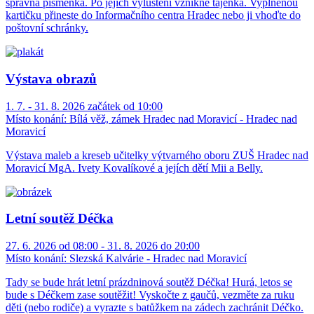
správná písmenka. Po jejich vyluštění vznikne tajenka. Vyplněnou
kartičku přineste do Informačního centra Hradec nebo ji vhoďte do
poštovní schránky.
Výstava obrazů
1. 7. - 31. 8. 2026 začátek od 10:00
Místo konání:
Bílá věž, zámek Hradec nad Moravicí - Hradec nad
Moravicí
Výstava maleb a kreseb učitelky výtvarného oboru ZUŠ Hradec nad
Moravicí MgA. Ivety Kovalíkové a jejích dětí Mii a Belly.
Letní soutěž Déčka
27. 6. 2026 od 08:00 - 31. 8. 2026 do 20:00
Místo konání:
Slezská Kalvárie - Hradec nad Moravicí
Tady se bude hrát letní prázdninová soutěž Déčka! Hurá, letos se
bude s Déčkem zase soutěžit! Vyskočte z gaučů, vezměte za ruku
děti (nebo rodiče) a vyrazte s batůžkem na zádech zachránit Déčko.