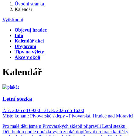
Úvodní stránka
Kalendář
Vytisknout
Objevuj hradec
Info
Kalendář akcí
Ubytování
Tipy na výlety
Akce v okolí
Kalendář
Letní stezka
2. 7. 2026 od 09:00 - 31. 8. 2026 do 16:00
Místo konání:
Pivovarské sklepy - Pivovarská, Hradec nad Moravicí
Pro malé děti jsme u Pivovarských sklepů připravili Letní stezku.
Děti budou podle obrázkových znaků doplňovat do hrací kartičky