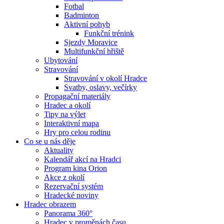
Fotbal
Badminton
Aktivní pohyb
Funkční trénink
Sjezdy Moravice
Multifunkční hřiště
Ubytování
Stravování
Stravování v okolí Hradce
Svatby, oslavy, večírky
Propagační materiály
Hradec a okolí
Tipy na výlet
Interaktivní mapa
Hry pro celou rodinu
Co se u nás děje
Aktuality
Kalendář akcí na Hradci
Program kina Orion
Akce z okolí
Rezervační systém
Hradecké noviny
Hradec obrazem
Panorama 360°
Hradec v proměnách času