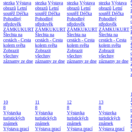
stezka
Výstava
stezka
Výstava
stezka
Výstava
stezka
Výstava
obrazů
Letní
obrazů
Letní
obrazů
Letní
obrazů
Letní
soutěž Déčka
soutěž Déčka
soutěž Déčka
soutěž Déčka
Pohodlný
Pohodlný
Pohodlný
Pohodlný
středověk
středověk
středověk
středověk
ZÁMKUKURT
ZÁMKUKURT
ZÁMKUKURT
ZÁMKUKURT
Šlechta na
Šlechta na
Šlechta na
Šlechta na
cestách - Cesta
cestách - Cesta
cestách - Cesta
cestách - Cesta
kolem světa
kolem světa
kolem světa
kolem světa
Zobrazit
Zobrazit
Zobrazit
Zobrazit
všechny
všechny
všechny
všechny
záznamy ze dne
záznamy ze dne
záznamy ze dne
záznamy ze dne
10
11
12
13
8
8
8
8
Výstavka
Výstavka
Výstavka
Výstavka
turistických
turistických
turistických
turistických
známek
známek
známek
známek
Výstava prací
Výstava prací
Výstava prací
Výstava prací