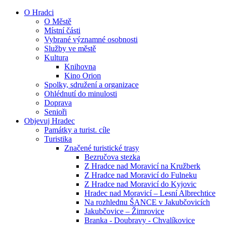
O Hradci
O Městě
Místní části
Vybrané významné osobnosti
Služby ve městě
Kultura
Knihovna
Kino Orion
Spolky, sdružení a organizace
Ohlédnutí do minulosti
Doprava
Senioři
Objevuj Hradec
Památky a turist. cíle
Turistika
Značené turistické trasy
Bezručova stezka
Z Hradce nad Moravicí na Kružberk
Z Hradce nad Moravicí do Fulneku
Z Hradce nad Moravicí do Kyjovic
Hradec nad Moravicí – Lesní Albrechtice
Na rozhlednu ŠANCE v Jakubčovicích
Jakubčovice – Žimrovice
Branka - Doubravy - Chvalíkovice