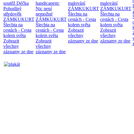
soutěž Déčka
handicapem:
malování
malování
Pohodlný
Nic není
ZÁMKUKURT
ZÁMKUKURT
středověk
nemožné
Šlechta na
Šlechta na
ZÁMKUKURT
ZÁMKUKURT
cestách - Cesta
cestách - Cesta
Šlechta na
Šlechta na
kolem světa
kolem světa
cestách - Cesta
cestách - Cesta
Zobrazit
Zobrazit
kolem světa
kolem světa
všechny
všechny
Zobrazit
Zobrazit
záznamy ze dne
záznamy ze dne
všechny
všechny
záznamy ze dne
záznamy ze dne