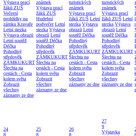
Výstava prací
známek
turistických
turistických
žáků ZUŠ
Výstava prací
známek
známek
Večerní
žáků ZUŠ
Výstava prací
Výstava prací
prohlídky na
Hudební
žáků ZUŠ
Letní
žáků ZUŠ
Letní
zámku Kravaře
podvečer
Letní
stezka
Výstava
stezka
Výstava
Letní stezka
stezka
Výstava
obrazů
Letní
obrazů
Letní
Výstava obrazů
obrazů
Letní
soutěž Déčka
soutěž Déčka
Letní soutěž
soutěž Déčka
Pohodlný
Pohodlný
Déčka
Pohodlný
středověk
středověk
Pohodlný
středověk
ZÁMKUKURT
ZÁMKUKURT
středověk
ZÁMKUKURT
Šlechta na
Šlechta na
ZÁMKUKURT
Šlechta na
cestách - Cesta
cestách - Cesta
Šlechta na
cestách - Cesta
kolem světa
kolem světa
cestách - Cesta
kolem světa
Zobrazit
Zobrazit
kolem světa
Zobrazit
všechny
všechny
Zobrazit
všechny
záznamy ze dne
záznamy ze dne
všechny
záznamy ze dne
záznamy ze dne
27
9
24
25
26
Výstavka
8
8
8