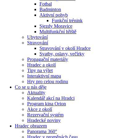
Fotbal
Badminton
Aktivní pohyb
Funkční trénink
Sjezdy Moravice
Multifunkční hřiště
Ubytování
Stravování
Stravování v okolí Hradce
Svatby, oslavy, večírky
Propagační materiály
Hradec a okolí
Tipy na výlet
Interaktivní mapa
Hry pro celou rodinu
Co se u nás děje
Aktuality
Kalendář akcí na Hradci
Program kina Orion
Akce z okolí
Rezervační systém
Hradecké noviny
Hradec obrazem
Panorama 360°
Hradec v proměnách času