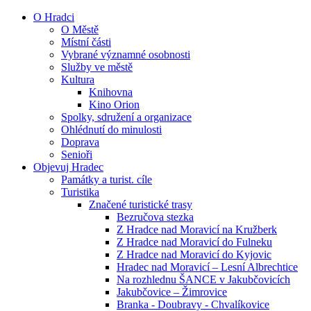
O Hradci
O Městě
Místní části
Vybrané významné osobnosti
Služby ve městě
Kultura
Knihovna
Kino Orion
Spolky, sdružení a organizace
Ohlédnutí do minulosti
Doprava
Senioři
Objevuj Hradec
Památky a turist. cíle
Turistika
Značené turistické trasy
Bezručova stezka
Z Hradce nad Moravicí na Kružberk
Z Hradce nad Moravicí do Fulneku
Z Hradce nad Moravicí do Kyjovic
Hradec nad Moravicí – Lesní Albrechtice
Na rozhlednu ŠANCE v Jakubčovicích
Jakubčovice – Žimrovice
Branka - Doubravy - Chvalíkovice