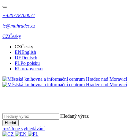
+420778700071
ic@muhradec.cz
CZ
Česky
CZ
Česky
EN
English
DE
Deutsch
PL
Po polsku
RU
по-русски
Hledaný výraz
Hledat
rozšířené vyhledávání