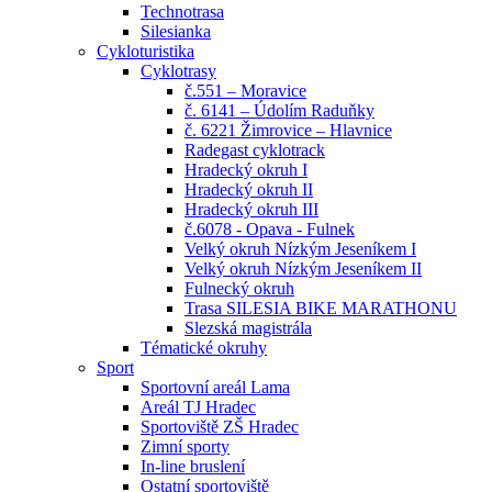
Technotrasa
Silesianka
Cykloturistika
Cyklotrasy
č.551 – Moravice
č. 6141 – Údolím Raduňky
č. 6221 Žimrovice – Hlavnice
Radegast cyklotrack
Hradecký okruh I
Hradecký okruh II
Hradecký okruh III
č.6078 - Opava - Fulnek
Velký okruh Nízkým Jeseníkem I
Velký okruh Nízkým Jeseníkem II
Fulnecký okruh
Trasa SILESIA BIKE MARATHONU
Slezská magistrála
Tématické okruhy
Sport
Sportovní areál Lama
Areál TJ Hradec
Sportoviště ZŠ Hradec
Zimní sporty
In-line bruslení
Ostatní sportoviště