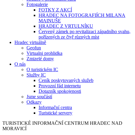
Fotogalerie
FOTKY Z AKCÍ
HRADEC NA FOTOGRAFIÍCH MILANA
MAINUŠE
HRADEC Z VRTULNÍKU
Červený zámek po revitalizaci západního svahu,
pořízených ze čtyř různých míst
Hradec virtuálně
Geofun
Virtualni prohlidka
Zmizelé domy
O nás
O turistickém IC
Služby IC
Ceník poskytovaných služeb
Provozní řád internetu
Dotazník spokojenosti
Jsme součástí
Odkazy
Informační centra
Turistické servery
TURISTICKÉ
INFORMAČNÍ
CENTRUM
HRADEC NAD
MORAVICÍ