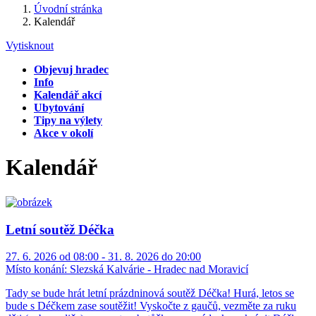
Úvodní stránka
Kalendář
Vytisknout
Objevuj hradec
Info
Kalendář akcí
Ubytování
Tipy na výlety
Akce v okolí
Kalendář
Letní soutěž Déčka
27. 6. 2026 od 08:00 - 31. 8. 2026 do 20:00
Místo konání:
Slezská Kalvárie - Hradec nad Moravicí
Tady se bude hrát letní prázdninová soutěž Déčka! Hurá, letos se
bude s Déčkem zase soutěžit! Vyskočte z gaučů, vezměte za ruku