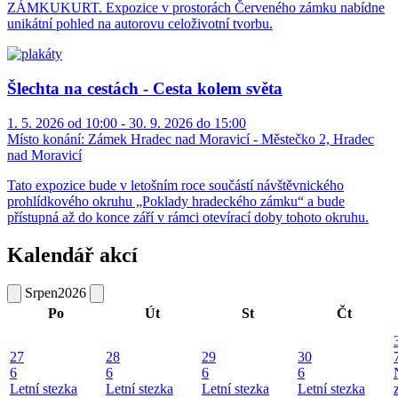
ZÁMKUKURT. Expozice v prostorách Červeného zámku nabídne
unikátní pohled na autorovu celoživotní tvorbu.
Šlechta na cestách - Cesta kolem světa
1. 5. 2026 od 10:00 - 30. 9. 2026 do 15:00
Místo konání:
Zámek Hradec nad Moravicí - Městečko 2, Hradec
nad Moravicí
Tato expozice bude v letošním roce součástí návštěvnického
prohlídkového okruhu „Poklady hradeckého zámku“ a bude
přístupná až do konce září v rámci otevírací doby tohoto okruhu.
Kalendář akcí
Srpen
2026
Po
Út
St
Čt
27
28
29
30
6
6
6
6
Letní stezka
Letní stezka
Letní stezka
Letní stezka