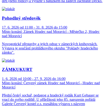
děti (nebo rodiče) a vyrazte s batůžkem na zádech zachránit Déčko.
Pohodlný středověk
17. 6. 2026 od 11:00 - 31. 8. 2026 do 15:00
Místo konání:
Zámek Hradec nad Moravicí - Městečko 2, Hradec
nad Moravicí
Novogotické přestavby a jejich odraz v zámeckých knihovnách.
Výstava je součástí prohlídkového okruhu "Poklady hradeckého
zámku".
ZÁMKUKURT
1. 6. 2026 od 10:00 - 27. 9. 2026 do 16:00
Místo konání:
Červený zámek Hradec nad Moravicí - Hradec nad
Moravicí
Přední český sochař, pedagog a hradecký rodák Kurt Gebauer se
vrací do svého rodiště. U příležitosti jeho 85. narozenin pořádá
Galerie Červený kostel z.s. rozsáhlou výstavu s názvem