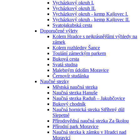
Vycházkový okruh I.
Vycházkový okruh II.
Vycházkový okruh - kemp Kajlovec I.
Vycházkový okruh - kemp Kajlovec II.
Svatojakubská cesta
Doporučené výlety
Kolem Hradce s nejkrásnějšími výhledy na
zámek
Kolem rozhledny Šance
Toulání zámeckým parkem
Buková cesta
Svatá studna
Malebným údolím Moravice
Černovír studánka
Naučné stezky
Městská naučná stezka
Naučná stezka Hanuše
Naučná stezka Raduň – Jakubčovice
Bukový chodník
Naučná hornická stezka Stříbrný důl
Slepetné
Přírodovědná naučná stezka Za školou
Přírodní park Moravice
Naučná stezka k zámku v Hradci nad
Moravicí