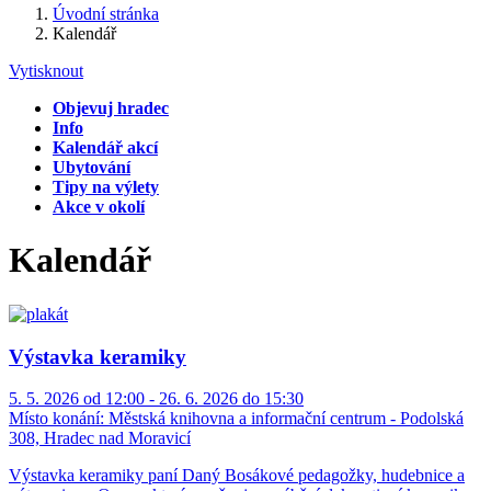
Úvodní stránka
Kalendář
Vytisknout
Objevuj hradec
Info
Kalendář akcí
Ubytování
Tipy na výlety
Akce v okolí
Kalendář
Výstavka keramiky
5. 5. 2026 od 12:00 - 26. 6. 2026 do 15:30
Místo konání:
Městská knihovna a informační centrum - Podolská
308, Hradec nad Moravicí
Výstavka keramiky paní Daný Bosákové pedagožky, hudebnice a