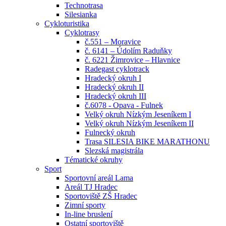
Technotrasa
Silesianka
Cykloturistika
Cyklotrasy
č.551 – Moravice
č. 6141 – Údolím Raduňky
č. 6221 Žimrovice – Hlavnice
Radegast cyklotrack
Hradecký okruh I
Hradecký okruh II
Hradecký okruh III
č.6078 - Opava - Fulnek
Velký okruh Nízkým Jeseníkem I
Velký okruh Nízkým Jeseníkem II
Fulnecký okruh
Trasa SILESIA BIKE MARATHONU
Slezská magistrála
Tématické okruhy
Sport
Sportovní areál Lama
Areál TJ Hradec
Sportoviště ZŠ Hradec
Zimní sporty
In-line bruslení
Ostatní sportoviště