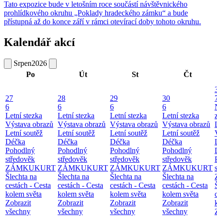
Tato expozice bude v letošním roce součástí návštěvnického
prohlídkového okruhu „Poklady hradeckého zámku“ a bude
přístupná až do konce září v rámci otevírací doby tohoto okruhu.
Kalendář akcí
Srpen
2026
Po
Út
St
Čt
27
28
29
30
6
6
6
6
Letní stezka
Letní stezka
Letní stezka
Letní stezka
Výstava obrazů
Výstava obrazů
Výstava obrazů
Výstava obrazů
Letní soutěž
Letní soutěž
Letní soutěž
Letní soutěž
Déčka
Déčka
Déčka
Déčka
Pohodlný
Pohodlný
Pohodlný
Pohodlný
středověk
středověk
středověk
středověk
ZÁMKUKURT
ZÁMKUKURT
ZÁMKUKURT
ZÁMKUKURT
Šlechta na
Šlechta na
Šlechta na
Šlechta na
cestách - Cesta
cestách - Cesta
cestách - Cesta
cestách - Cesta
kolem světa
kolem světa
kolem světa
kolem světa
Zobrazit
Zobrazit
Zobrazit
Zobrazit
všechny
všechny
všechny
všechny