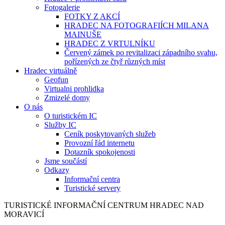
Fotogalerie
FOTKY Z AKCÍ
HRADEC NA FOTOGRAFIÍCH MILANA
MAINUŠE
HRADEC Z VRTULNÍKU
Červený zámek po revitalizaci západního svahu,
pořízených ze čtyř různých míst
Hradec virtuálně
Geofun
Virtualni prohlidka
Zmizelé domy
O nás
O turistickém IC
Služby IC
Ceník poskytovaných služeb
Provozní řád internetu
Dotazník spokojenosti
Jsme součástí
Odkazy
Informační centra
Turistické servery
TURISTICKÉ
INFORMAČNÍ
CENTRUM
HRADEC NAD
MORAVICÍ