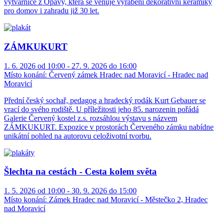
výtvarnice z Opavy, která se věnuje vyrábění dekorativní keramiky
pro domov i zahradu již 30 let.
ZÁMKUKURT
1. 6. 2026 od 10:00 - 27. 9. 2026 do 16:00
Místo konání:
Červený zámek Hradec nad Moravicí - Hradec nad
Moravicí
Přední český sochař, pedagog a hradecký rodák Kurt Gebauer se
vrací do svého rodiště. U příležitosti jeho 85. narozenin pořádá
Galerie Červený kostel z.s. rozsáhlou výstavu s názvem
ZÁMKUKURT. Expozice v prostorách Červeného zámku nabídne
unikátní pohled na autorovu celoživotní tvorbu.
Šlechta na cestách - Cesta kolem světa
1. 5. 2026 od 10:00 - 30. 9. 2026 do 15:00
Místo konání:
Zámek Hradec nad Moravicí - Městečko 2, Hradec
nad Moravicí