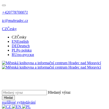
+420778700071
ic@muhradec.cz
CZ
Česky
CZ
Česky
EN
English
DE
Deutsch
PL
Po polsku
RU
по-русски
Hledaný výraz
Hledat
rozšířené vyhledávání