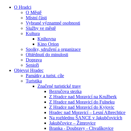
O Hradci
O Městě
Místní části
Vybrané významné osobnosti
Služby ve městě
Kultura
Knihovna
Kino Orion
Spolky, sdružení a organizace
Ohlédnutí do minulosti
Doprava
Senioři
Objevuj Hradec
Památky a turist. cíle
Turistika
Značené turistické trasy
Bezručova stezka
Z Hradce nad Moravicí na Kružberk
Z Hradce nad Moravicí do Fulneku
Z Hradce nad Moravicí do Kyjovic
Hradec nad Moravicí – Lesní Albrechtice
Na rozhlednu ŠANCE v Jakubčovicích
Jakubčovice – Žimrovice
Branka - Doubravy - Chvalíkovice