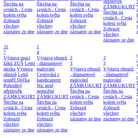
středověk
Šlechta na
Šlechta na
Šlechta na
ZÁMKUKURT
cestách - Cesta
cestách - Cesta
cestách - Cesta
Šlechta na
kolem světa
kolem světa
kolem světa
cestách - Cesta
Zobrazit
Zobrazit
Zobrazit
kolem světa
všechny
všechny
všechny
Zobrazit
záznamy ze dne
záznamy ze dne
záznamy ze dne
všechny
záznamy ze dne
31
1
7
4
Výstava prací
Výstava obrazů
2
3
žáků ZUŠ
Letní
- diamantové
3
3
stezka
Výstava
malování
Výstava obrazů
Výstava obrazů
obrazů
Letní
Cestování s
- diamantové
- diamantové
soutěž Déčka
handicapem:
malování
malování
Pohodlný
Nic není
ZÁMKUKURT
ZÁMKUKURT
středověk
nemožné
Šlechta na
Šlechta na
ZÁMKUKURT
ZÁMKUKURT
cestách - Cesta
cestách - Cesta
Šlechta na
Šlechta na
kolem světa
kolem světa
cestách - Cesta
cestách - Cesta
Zobrazit
Zobrazit
kolem světa
kolem světa
všechny
všechny
Zobrazit
Zobrazit
záznamy ze dne
záznamy ze dne
všechny
všechny
záznamy ze dne
záznamy ze dne