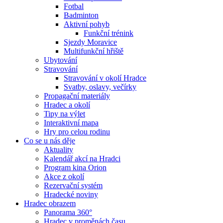
Fotbal
Badminton
Aktivní pohyb
Funkční trénink
Sjezdy Moravice
Multifunkční hřiště
Ubytování
Stravování
Stravování v okolí Hradce
Svatby, oslavy, večírky
Propagační materiály
Hradec a okolí
Tipy na výlet
Interaktivní mapa
Hry pro celou rodinu
Co se u nás děje
Aktuality
Kalendář akcí na Hradci
Program kina Orion
Akce z okolí
Rezervační systém
Hradecké noviny
Hradec obrazem
Panorama 360°
Hradec v proměnách času