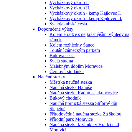
Vycházkový okruh I.
Vycházkový okruh II.
Vycházkový okruh - kemp Kajlovec I.
Vycházkový okruh - kemp Kajlovec II.
Svatojakubská cesta
Doporučené výlety
Kolem Hradce s nejkrásnějšími výhledy na
zámek
Kolem rozhledny Šance
Toulání zámeckým parkem
Buková cesta
Svatá studna
Malebným údolím Moravice
Černovír studánka
Naučné stezky
Městská naučná stezka
Naučná stezka Hanuše
Naučná stezka Raduň – Jakubčovice
Bukový chodník
Naučná hornická stezka Stříbrný důl
Slepetné
Přírodovědná naučná stezka Za školou
Přírodní park Moravice
Naučná stezka k zámku v Hradci nad
Moravicí