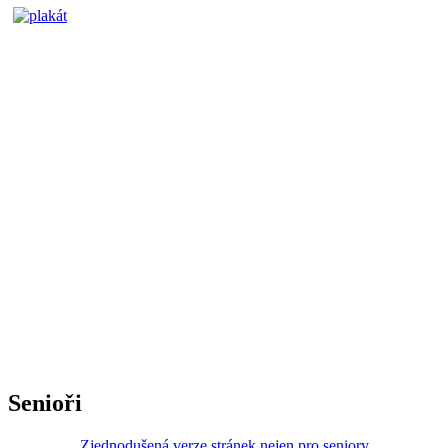
Senioři
Zjednodušená verze stránek nejen pro seniory