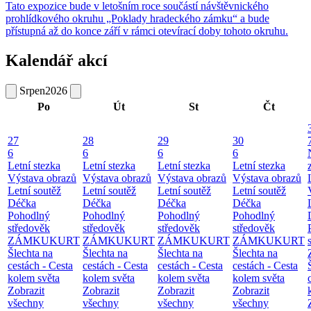
Tato expozice bude v letošním roce součástí návštěvnického
prohlídkového okruhu „Poklady hradeckého zámku“ a bude
přístupná až do konce září v rámci otevírací doby tohoto okruhu.
Kalendář akcí
Srpen
2026
Po
Út
St
Čt
27
28
29
30
6
6
6
6
Letní stezka
Letní stezka
Letní stezka
Letní stezka
Výstava obrazů
Výstava obrazů
Výstava obrazů
Výstava obrazů
Letní soutěž
Letní soutěž
Letní soutěž
Letní soutěž
Déčka
Déčka
Déčka
Déčka
Pohodlný
Pohodlný
Pohodlný
Pohodlný
středověk
středověk
středověk
středověk
ZÁMKUKURT
ZÁMKUKURT
ZÁMKUKURT
ZÁMKUKURT
Šlechta na
Šlechta na
Šlechta na
Šlechta na
cestách - Cesta
cestách - Cesta
cestách - Cesta
cestách - Cesta
kolem světa
kolem světa
kolem světa
kolem světa
Zobrazit
Zobrazit
Zobrazit
Zobrazit
všechny
všechny
všechny
všechny