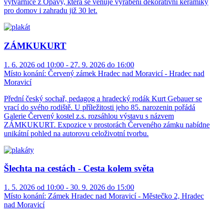
výtvarnice z Opavy, která se věnuje vyrábění dekorativní keramiky
pro domov i zahradu již 30 let.
ZÁMKUKURT
1. 6. 2026 od 10:00 - 27. 9. 2026 do 16:00
Místo konání:
Červený zámek Hradec nad Moravicí - Hradec nad
Moravicí
Přední český sochař, pedagog a hradecký rodák Kurt Gebauer se
vrací do svého rodiště. U příležitosti jeho 85. narozenin pořádá
Galerie Červený kostel z.s. rozsáhlou výstavu s názvem
ZÁMKUKURT. Expozice v prostorách Červeného zámku nabídne
unikátní pohled na autorovu celoživotní tvorbu.
Šlechta na cestách - Cesta kolem světa
1. 5. 2026 od 10:00 - 30. 9. 2026 do 15:00
Místo konání:
Zámek Hradec nad Moravicí - Městečko 2, Hradec
nad Moravicí