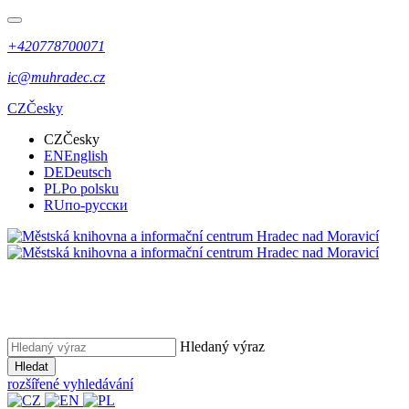
+420778700071
ic@muhradec.cz
CZ
Česky
CZ
Česky
EN
English
DE
Deutsch
PL
Po polsku
RU
по-русски
Hledaný výraz
Hledat
rozšířené vyhledávání