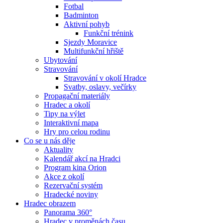
Fotbal
Badminton
Aktivní pohyb
Funkční trénink
Sjezdy Moravice
Multifunkční hřiště
Ubytování
Stravování
Stravování v okolí Hradce
Svatby, oslavy, večírky
Propagační materiály
Hradec a okolí
Tipy na výlet
Interaktivní mapa
Hry pro celou rodinu
Co se u nás děje
Aktuality
Kalendář akcí na Hradci
Program kina Orion
Akce z okolí
Rezervační systém
Hradecké noviny
Hradec obrazem
Panorama 360°
Hradec v proměnách času