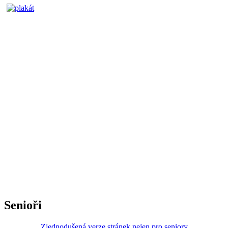
Senioři
Zjednodušená verze stránek nejen pro seniory