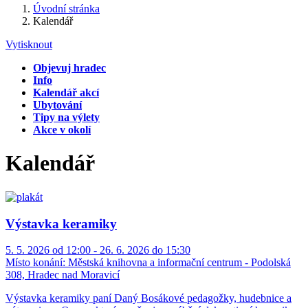
Úvodní stránka
Kalendář
Vytisknout
Objevuj hradec
Info
Kalendář akcí
Ubytování
Tipy na výlety
Akce v okolí
Kalendář
Výstavka keramiky
5. 5. 2026 od 12:00 - 26. 6. 2026 do 15:30
Místo konání:
Městská knihovna a informační centrum - Podolská
308, Hradec nad Moravicí
Výstavka keramiky paní Daný Bosákové pedagožky, hudebnice a