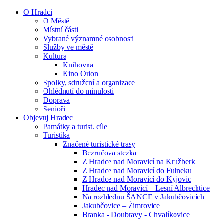
O Hradci
O Městě
Místní části
Vybrané významné osobnosti
Služby ve městě
Kultura
Knihovna
Kino Orion
Spolky, sdružení a organizace
Ohlédnutí do minulosti
Doprava
Senioři
Objevuj Hradec
Památky a turist. cíle
Turistika
Značené turistické trasy
Bezručova stezka
Z Hradce nad Moravicí na Kružberk
Z Hradce nad Moravicí do Fulneku
Z Hradce nad Moravicí do Kyjovic
Hradec nad Moravicí – Lesní Albrechtice
Na rozhlednu ŠANCE v Jakubčovicích
Jakubčovice – Žimrovice
Branka - Doubravy - Chvalíkovice