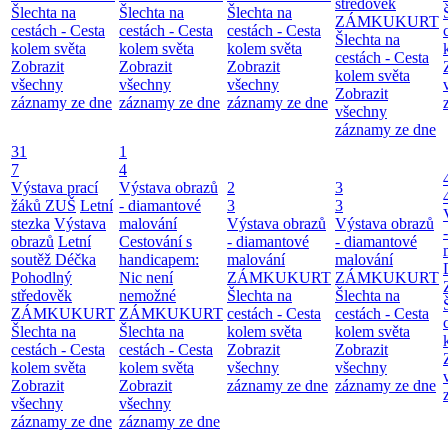
středověk
Šlechta na
Šlechta na
Šlechta na
ZÁMKUKURT
cestách - Cesta
cestách - Cesta
cestách - Cesta
Šlechta na
kolem světa
kolem světa
kolem světa
cestách - Cesta
Zobrazit
Zobrazit
Zobrazit
kolem světa
všechny
všechny
všechny
Zobrazit
záznamy ze dne
záznamy ze dne
záznamy ze dne
všechny
záznamy ze dne
31
1
7
4
Výstava prací
Výstava obrazů
2
3
žáků ZUŠ
Letní
- diamantové
3
3
stezka
Výstava
malování
Výstava obrazů
Výstava obrazů
obrazů
Letní
Cestování s
- diamantové
- diamantové
soutěž Déčka
handicapem:
malování
malování
Pohodlný
Nic není
ZÁMKUKURT
ZÁMKUKURT
středověk
nemožné
Šlechta na
Šlechta na
ZÁMKUKURT
ZÁMKUKURT
cestách - Cesta
cestách - Cesta
Šlechta na
Šlechta na
kolem světa
kolem světa
cestách - Cesta
cestách - Cesta
Zobrazit
Zobrazit
kolem světa
kolem světa
všechny
všechny
Zobrazit
Zobrazit
záznamy ze dne
záznamy ze dne
všechny
všechny
záznamy ze dne
záznamy ze dne