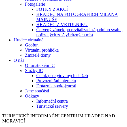
Fotogalerie
FOTKY Z AKCÍ
HRADEC NA FOTOGRAFIÍCH MILANA
MAINUŠE
HRADEC Z VRTULNÍKU
Červený zámek po revitalizaci západního svahu,
pořízených ze čtyř různých míst
Hradec virtuálně
Geofun
Virtualni prohlidka
Zmizelé domy
O nás
O turistickém IC
Služby IC
Ceník poskytovaných služeb
Provozní řád internetu
Dotazník spokojenosti
Jsme součástí
Odkazy
Informační centra
Turistické servery
TURISTICKÉ
INFORMAČNÍ
CENTRUM
HRADEC NAD
MORAVICÍ