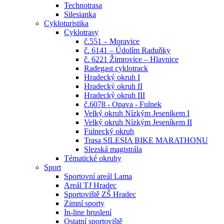
Technotrasa
Silesianka
Cykloturistika
Cyklotrasy
č.551 – Moravice
č. 6141 – Údolím Raduňky
č. 6221 Žimrovice – Hlavnice
Radegast cyklotrack
Hradecký okruh I
Hradecký okruh II
Hradecký okruh III
č.6078 - Opava - Fulnek
Velký okruh Nízkým Jeseníkem I
Velký okruh Nízkým Jeseníkem II
Fulnecký okruh
Trasa SILESIA BIKE MARATHONU
Slezská magistrála
Tématické okruhy
Sport
Sportovní areál Lama
Areál TJ Hradec
Sportoviště ZŠ Hradec
Zimní sporty
In-line bruslení
Ostatní sportoviště