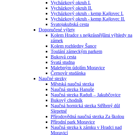
Vycházkový okruh I.
Vycházkový okruh II.
Vycházkový okruh - kemp Kajlovec I.
Vycházkový okruh - kemp Kajlovec II.
Svatojakubská cesta
Doporučené výlety
Kolem Hradce s nejkrásnějšími výhledy na
zámek
Kolem rozhledny Šance
Toulání zámeckým parkem
Buková cesta
Svatá studna
Malebným údolím Moravice
Černovír studánka
Naučné stezky
Městská naučná stezka
Naučná stezka Hanuše
Naučná stezka Raduň – Jakubčovice
Bukový chodník
Naučná hornická stezka Stříbrný důl
Slepetné
Přírodovědná naučná stezka Za školou
Přírodní park Moravice
Naučná stezka k zámku v Hradci nad
Moravicí