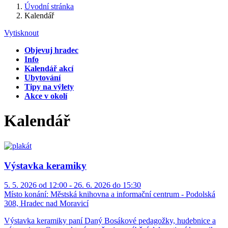
Úvodní stránka
Kalendář
Vytisknout
Objevuj hradec
Info
Kalendář akcí
Ubytování
Tipy na výlety
Akce v okolí
Kalendář
Výstavka keramiky
5. 5. 2026 od 12:00 - 26. 6. 2026 do 15:30
Místo konání:
Městská knihovna a informační centrum - Podolská
308, Hradec nad Moravicí
Výstavka keramiky paní Daný Bosákové pedagožky, hudebnice a