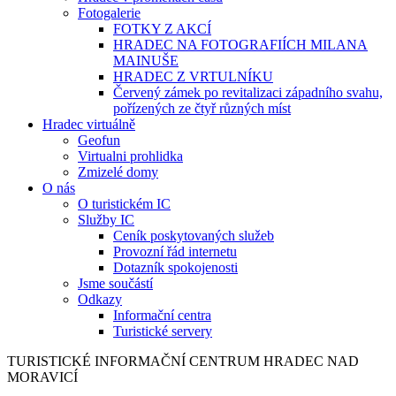
Fotogalerie
FOTKY Z AKCÍ
HRADEC NA FOTOGRAFIÍCH MILANA
MAINUŠE
HRADEC Z VRTULNÍKU
Červený zámek po revitalizaci západního svahu,
pořízených ze čtyř různých míst
Hradec virtuálně
Geofun
Virtualni prohlidka
Zmizelé domy
O nás
O turistickém IC
Služby IC
Ceník poskytovaných služeb
Provozní řád internetu
Dotazník spokojenosti
Jsme součástí
Odkazy
Informační centra
Turistické servery
TURISTICKÉ
INFORMAČNÍ
CENTRUM
HRADEC NAD
MORAVICÍ