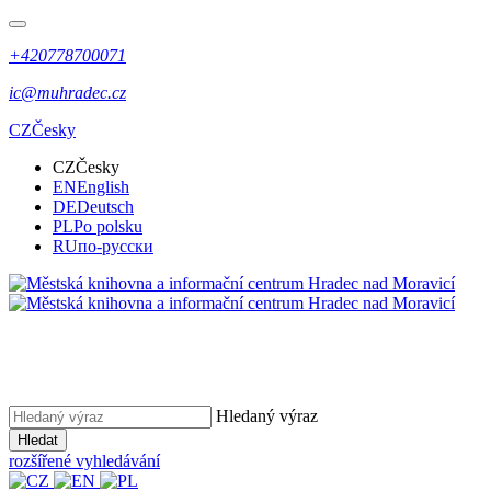
+420778700071
ic@muhradec.cz
CZ
Česky
CZ
Česky
EN
English
DE
Deutsch
PL
Po polsku
RU
по-русски
Hledaný výraz
Hledat
rozšířené vyhledávání