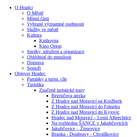
O Hradci
O Městě
Místní části
Vybrané významné osobnosti
Služby ve městě
Kultura
Knihovna
Kino Orion
Spolky, sdružení a organizace
Ohlédnutí do minulosti
Doprava
Senioři
Objevuj Hradec
Památky a turist. cíle
Turistika
Značené turistické trasy
Bezručova stezka
Z Hradce nad Moravicí na Kružberk
Z Hradce nad Moravicí do Fulneku
Z Hradce nad Moravicí do Kyjovic
Hradec nad Moravicí – Lesní Albrechtice
Na rozhlednu ŠANCE v Jakubčovicích
Jakubčovice – Žimrovice
Branka - Doubravy - Chvalíkovice