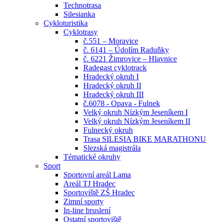
Technotrasa
Silesianka
Cykloturistika
Cyklotrasy
č.551 – Moravice
č. 6141 – Údolím Raduňky
č. 6221 Žimrovice – Hlavnice
Radegast cyklotrack
Hradecký okruh I
Hradecký okruh II
Hradecký okruh III
č.6078 - Opava - Fulnek
Velký okruh Nízkým Jeseníkem I
Velký okruh Nízkým Jeseníkem II
Fulnecký okruh
Trasa SILESIA BIKE MARATHONU
Slezská magistrála
Tématické okruhy
Sport
Sportovní areál Lama
Areál TJ Hradec
Sportoviště ZŠ Hradec
Zimní sporty
In-line bruslení
Ostatní sportoviště