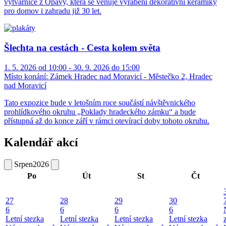
výtvarnice z Opavy, která se věnuje vyrábění dekorativní keramiky
pro domov i zahradu již 30 let.
Šlechta na cestách - Cesta kolem světa
1. 5. 2026 od 10:00 - 30. 9. 2026 do 15:00
Místo konání:
Zámek Hradec nad Moravicí - Městečko 2, Hradec
nad Moravicí
Tato expozice bude v letošním roce součástí návštěvnického
prohlídkového okruhu „Poklady hradeckého zámku“ a bude
přístupná až do konce září v rámci otevírací doby tohoto okruhu.
Kalendář akcí
Srpen
2026
Po
Út
St
Čt
27
28
29
30
6
6
6
6
Letní stezka
Letní stezka
Letní stezka
Letní stezka