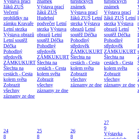
Výstava prací
známek
turistických
turistických
žáků ZUŠ
Výstava prací
známek
známek
Večerní
žáků ZUŠ
Výstava prací
Výstava prací
prohlídky na
Hudební
žáků ZUŠ
Letní
žáků ZUŠ
Letní
zámku Kravaře
podvečer
Letní
stezka
Výstava
stezka
Výstava
Letní stezka
stezka
Výstava
obrazů
Letní
obrazů
Letní
Výstava obrazů
obrazů
Letní
soutěž Déčka
soutěž Déčka
Letní soutěž
soutěž Déčka
Pohodlný
Pohodlný
Déčka
Pohodlný
středověk
středověk
Pohodlný
středověk
ZÁMKUKURT
ZÁMKUKURT
středověk
ZÁMKUKURT
Šlechta na
Šlechta na
ZÁMKUKURT
Šlechta na
cestách - Cesta
cestách - Cesta
Šlechta na
cestách - Cesta
kolem světa
kolem světa
cestách - Cesta
kolem světa
Zobrazit
Zobrazit
kolem světa
Zobrazit
všechny
všechny
Zobrazit
všechny
záznamy ze dne
záznamy ze dne
všechny
záznamy ze dne
záznamy ze dne
27
9
24
25
26
Výstavka
8
8
8