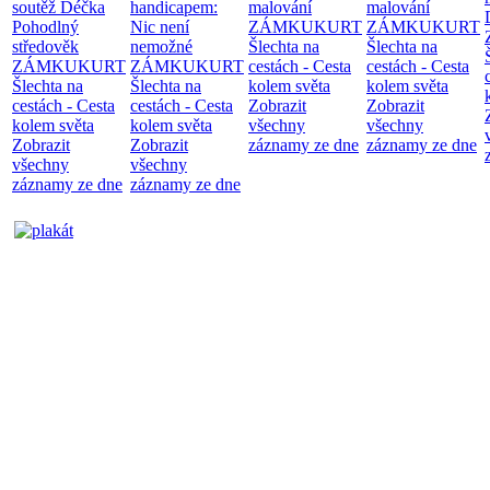
soutěž Déčka
handicapem:
malování
malování
Pohodlný
Nic není
ZÁMKUKURT
ZÁMKUKURT
středověk
nemožné
Šlechta na
Šlechta na
ZÁMKUKURT
ZÁMKUKURT
cestách - Cesta
cestách - Cesta
Šlechta na
Šlechta na
kolem světa
kolem světa
cestách - Cesta
cestách - Cesta
Zobrazit
Zobrazit
kolem světa
kolem světa
všechny
všechny
Zobrazit
Zobrazit
záznamy ze dne
záznamy ze dne
všechny
všechny
záznamy ze dne
záznamy ze dne