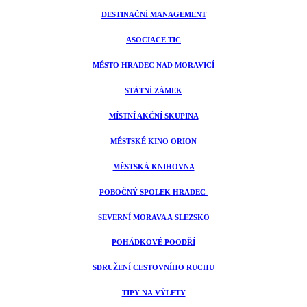
DESTINAČNÍ MANAGEMENT
ASOCIACE TIC
MĚSTO HRADEC NAD MORAVICÍ
STÁTNÍ ZÁMEK
MÍSTNÍ AKČNÍ SKUPINA
MĚSTSKÉ KINO ORION
MĚSTSKÁ KNIHOVNA
POBOČNÝ SPOLEK HRADEC
SEVERNÍ MORAVA A SLEZSKO
POHÁDKOVÉ POODŘÍ
SDRUŽENÍ CESTOVNÍHO RUCHU
TIPY NA VÝLETY