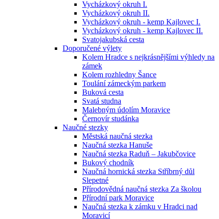
Vycházkový okruh I.
Vycházkový okruh II.
Vycházkový okruh - kemp Kajlovec I.
Vycházkový okruh - kemp Kajlovec II.
Svatojakubská cesta
Doporučené výlety
Kolem Hradce s nejkrásnějšími výhledy na
zámek
Kolem rozhledny Šance
Toulání zámeckým parkem
Buková cesta
Svatá studna
Malebným údolím Moravice
Černovír studánka
Naučné stezky
Městská naučná stezka
Naučná stezka Hanuše
Naučná stezka Raduň – Jakubčovice
Bukový chodník
Naučná hornická stezka Stříbrný důl
Slepetné
Přírodovědná naučná stezka Za školou
Přírodní park Moravice
Naučná stezka k zámku v Hradci nad
Moravicí