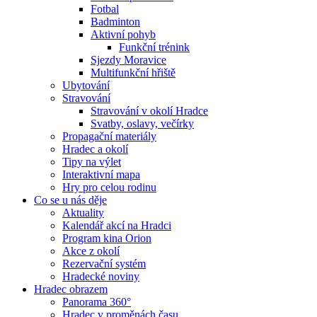
Fotbal
Badminton
Aktivní pohyb
Funkční trénink
Sjezdy Moravice
Multifunkční hřiště
Ubytování
Stravování
Stravování v okolí Hradce
Svatby, oslavy, večírky
Propagační materiály
Hradec a okolí
Tipy na výlet
Interaktivní mapa
Hry pro celou rodinu
Co se u nás děje
Aktuality
Kalendář akcí na Hradci
Program kina Orion
Akce z okolí
Rezervační systém
Hradecké noviny
Hradec obrazem
Panorama 360°
Hradec v proměnách času