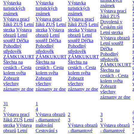
turistických
Výstavka
Výstavka
Výstavka
známek
turistických
turistických
turistických
Výstava prací
známek
známek
známek
žáků ZUŠ
Výstava prací
Výstava prací
Výstava prací
Dovolená v
žáků ZUŠ
Letní
žáků ZUŠ
Letní
žáků ZUŠ
Letní
Českém ráji
stezka
Výstava
stezka
Výstava
stezka
Výstava
Letní stezka
obrazů
Letní
obrazů
Letní
obrazů
Letní
Výstava obrazů
soutěž Déčka
soutěž Déčka
soutěž Déčka
Letní soutěž
Pohodlný
Pohodlný
Pohodlný
Déčka
středověk
středověk
středověk
Pohodlný
ZÁMKUKURT
ZÁMKUKURT
ZÁMKUKURT
středověk
Šlechta na
Šlechta na
Šlechta na
ZÁMKUKURT
cestách - Cesta
cestách - Cesta
cestách - Cesta
Šlechta na
kolem světa
kolem světa
kolem světa
cestách - Cesta
Zobrazit
Zobrazit
Zobrazit
kolem světa
všechny
všechny
všechny
Zobrazit
záznamy ze dne
záznamy ze dne
záznamy ze dne
všechny
záznamy ze dne
31
1
7
4
Výstava prací
Výstava obrazů
2
3
žáků ZUŠ
Letní
- diamantové
3
3
stezka
Výstava
malování
Výstava obrazů
Výstava obrazů
obrazů
Letní
Cestování s
- diamantové
- diamantové